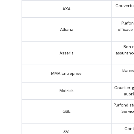
Couvertur
AXA
Plafon
Allianz
efficace
Bon r
Asseris
assuranc
Bonne
MMA Entreprise
Courtier 
Matrisk
auprè
Plafond st
QBE
Servic
Cont
SVI