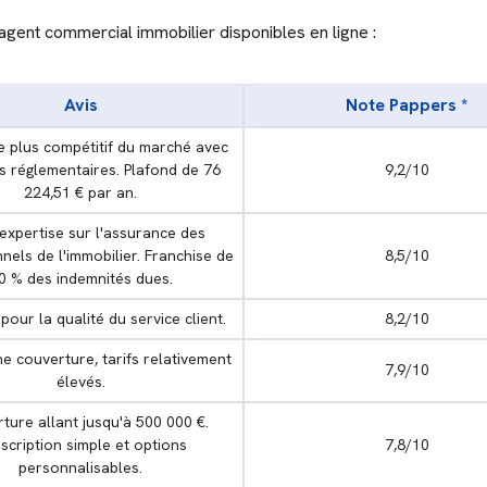
agent commercial immobilier disponibles en ligne :
Avis
Note Pappers *
e plus compétitif du marché avec
s réglementaires. Plafond de 76
9,2/10
224,51 € par an.
expertise sur l'assurance des
nels de l'immobilier. Franchise de
8,5/10
0 % des indemnités dues.
our la qualité du service client.
8,2/10
e couverture, tarifs relativement
7,9/10
élevés.
ture allant jusqu'à 500 000 €.
scription simple et options
7,8/10
personnalisables.