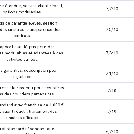
e étendue, service client réactif,
7,7/10
options modulables.
ds de garantie élevés, gestion
 des sinistres, transparence des
7,5/10
contrats.
apport qualité-prix pour des
es modulables et adaptées à des
7,3/10
activités variées.
s garanties, souscription peu
7,1/10
digitalisée.
grossiste reconnu pour ses offres
7/10
s des courtiers partenaires.
andard avec franchise de 1 000 €.
e client réactif, traitement des
7/10
sinistres efficace.
rat standard répondant aux
6,7/10