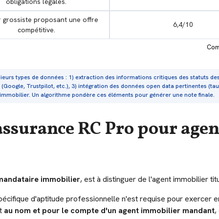
obligations légales.
r grossiste proposant une offre
6,4/10
compétitive.
Com
ieurs types de données : 1) extraction des informations critiques des statuts de
(Google, Trustpilot, etc.), 3) intégration des données open data pertinentes (taux 
r immobilier. Un algorithme pondère ces éléments pour générer une note finale.
'assurance RC Pro pour age
mandataire immobilier
, est à distinguer de l'agent immobilier tit
pécifique d'aptitude professionnelle n'est requise pour exercer e
it
au nom et pour le compte d'un agent immobilier mandant
,