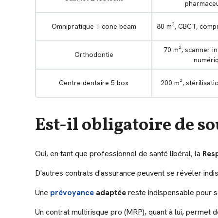
pharmaceu
Omnipratique + cone beam
80 m², CBCT, comp
70 m², scanner int
Orthodontie
numéri
Centre dentaire 5 box
200 m², stérilisati
Est-il obligatoire de s
Oui, en tant que professionnel de santé libéral, la
Resp
D'autres contrats d'assurance peuvent se révéler ind
Une
prévoyance
adaptée
reste indispensable pour séc
Un contrat multirisque pro (MRP), quant à lui, permet 