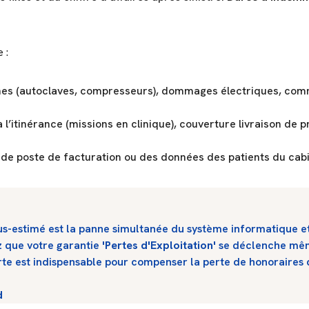
 :
es (autoclaves, compresseurs), dommages électriques, comm
 l’itinérance (missions en clinique), couverture livraison de p
l de poste de facturation ou des données des patients du cabi
ous-estimé est la panne simultanée du système informatique et
iez que votre garantie
'Pertes d'Exploitation'
se déclenche même
te est indispensable pour compenser la perte de honoraires d
d