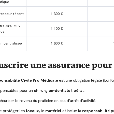
tique
resseur récent
1 300 €
ra-oral, flux
1 100 €
que
on centralisée
1 800 €
ouscrire une assurance pour
onsabilité Civile Pro Médicale
est une obligation légale (Loi 
ispensables pour un
chirurgien-dentiste libéral
.
uriser le revenu du praticien en cas d’arrêt d’activité.
de protéger les
locaux
, le
matériel
et inclue la
responsabilité p