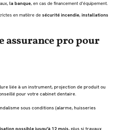
caux,
la banque
, en cas de financement d’équipement.
strictes en matière de
sécurité incendie
,
installations
une assurance pro pour
ure liée à un instrument, projection de produit ou
seillé pour votre cabinet dentaire.
andalisme sous conditions (alarme, huisseries
sation possible jusqu'à 12 mois
, plus si travaux