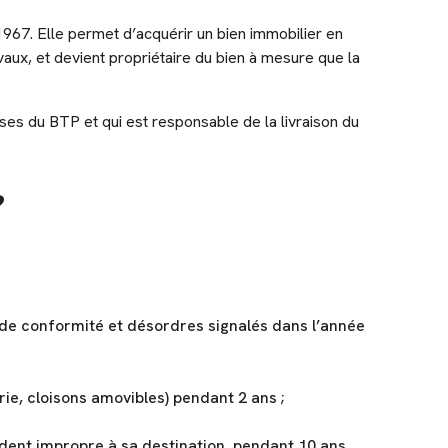
r 1967. Elle permet d’acquérir un bien immobilier en
aux, et devient propriétaire du bien à mesure que la
rises du BTP et qui est responsable de la livraison du
?
 de conformité et désordres signalés dans l’année
ie, cloisons amovibles) pendant 2 ans ;
ndent impropre à sa destination, pendant 10 ans