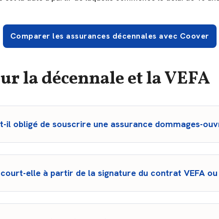
Comparer les assurances décennales avec Coover
ur la décennale et la VEFA
t-il obligé de souscrire une assurance dommages-ouv
égale (article L242-1 du Code des assurances). Le promoteur doit
’acte de vente doit mentionner son existence. En cas d’absence de
 longs et incertains pour l’acquéreur.
court-elle à partir de la signature du contrat VEFA ou 
ception des travaux, c’est-à-dire la livraison du bien (signature du
ervation. C’est pourquoi il est essentiel de noter précisément la 
ents de vente.