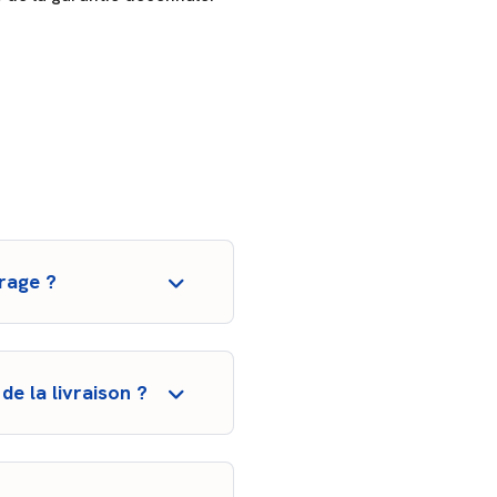
rage ?
 souscrire la DO avant
 DO, les recours en cas de
de la livraison ?
 PV de réception), pas de la
date de réception et de la