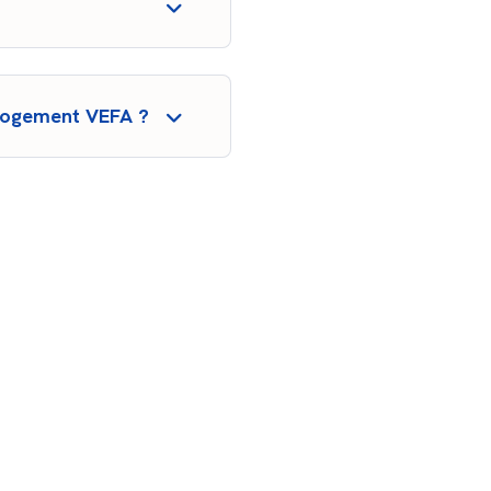
 ou assureur) à financer
figure bien dans votre
e de la construction et de
n logement VEFA ?
ur’ au sens de l’article
une erreur de conception ou