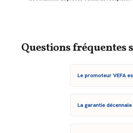
Questions fréquentes s
Le promoteur VEFA es
Oui, c’est une obligation l
l’ouverture du chantier. L
sinistre sont beaucoup plus
La garantie décennale 
Elle court à partir de la ré
signature du contrat de rés
conserver avec vos docum