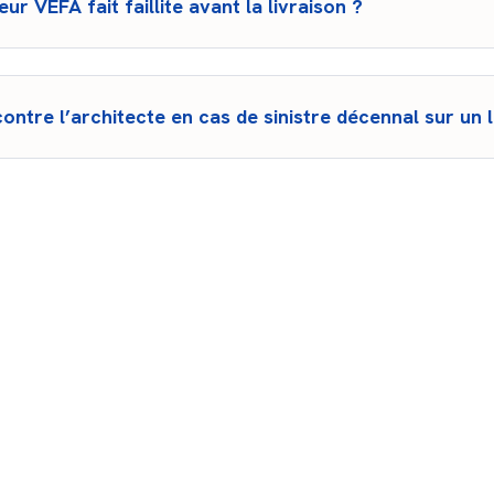
ur VEFA fait faillite avant la livraison ?
révue dans le contrat VEFA oblige un établissement garant (banque
u à rembourser les sommes versées. Vérifiez que cette garantie 
ire pour les promoteurs VEFA (articles L261-10 et suivants du Cod
ontre l’architecte en cas de sinistre décennal sur u
çu ou supervisé la construction est considéré comme un ‘constructe
onsabilité décennale peut être engagée si le sinistre résulte d’
it disposer d’une assurance décennale obligatoire.