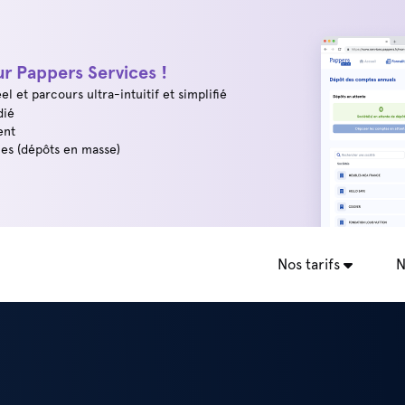
r Pappers Services !
el et parcours ultra-intuitif et simplifié
dié
ent
es (dépôts en masse)
Nos tarifs
N