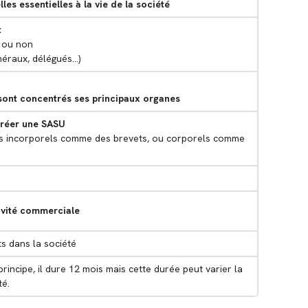
les essentielles à la vie de la société
t
é ou non
énéraux, délégués…)
ù sont concentrés ses principaux organes
créer une SASU
ns incorporels comme des brevets, ou corporels comme
ivité commerciale
ts dans la société
 principe, il dure 12 mois mais cette durée peut varier la
té.