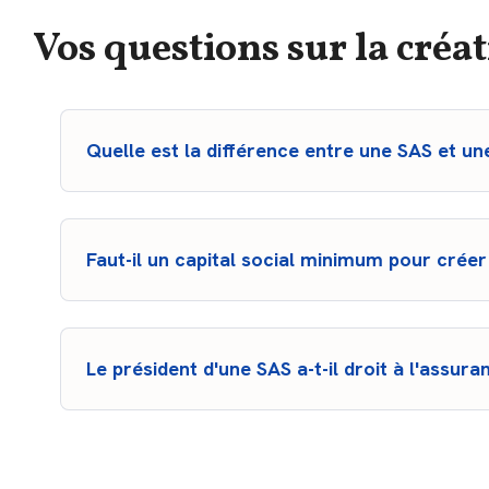
Vos questions sur la créa
Quelle est la différence entre une SAS et u
La SASU est une SAS qui ne comporte qu'un seul asso
la SAS doit obligatoirement compter au moins deux a
bénéficier de la même souplesse statutaire.
Faut-il un capital social minimum pour crée
Non, aucun capital social minimum n'est imposé : il pe
revanche, les apports en numéraire doivent être libéré
devant être versé dans les 5 ans.
Le président d'une SAS a-t-il droit à l'assu
Non. En tant que mandataire social, le président de S
couvert par l'assurance chômage, même s'il est rémunér
toutefois souscrire une assurance chômage privée fac