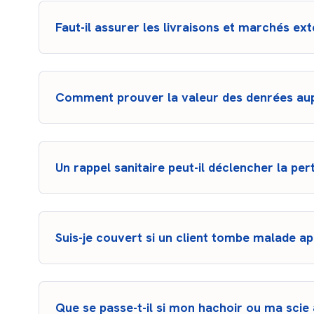
Faut-il assurer les livraisons et marchés ex
Une boucherie qui effectue des
livraisons ou des v
extension de garantie “activité extérieure”
. Elle 
contact avec un client hors du local.
Comment prouver la valeur des denrées aup
La valeur des denrées d'une boucherie se prouve géné
relevés de caisse. Ces documents permettent à l’assur
donc conseillé de
conserver les justificatifs récent
Un rappel sanitaire peut-il déclencher la per
Un
rappel sanitaire
d'une boucherie ne déclenche l
spécifique “risques sanitaires”
.
Suis-je couvert si un client tombe malade 
Oui, c'est l'objet de votre RC Pro (Responsabilité Civ
les éventuelles indemnités en cas d'intoxication alime
Que se passe-t-il si mon hachoir ou ma sci