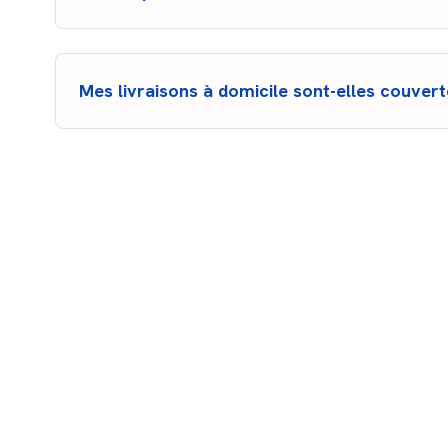
L'option 'Bris de machine' permet la prise en charge
arrêt de la production, la garantie 'Pertes d'exploit
Mes livraisons à domicile sont-elles couvert
Votre matériel et vos marchandises transportées doiven
vérifiez que l'assurance auto-pro couvre également l