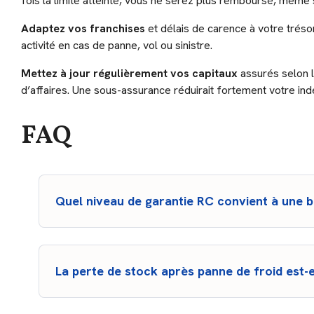
fois la limite atteinte, vous ne serez plus remboursé, même s
Adaptez vos franchises
et délais de carence à votre tréso
activité en cas de panne, vol ou sinistre.
Mettez à jour régulièrement vos capitaux
assurés selon l
d’affaires. Une sous-assurance réduirait fortement votre ind
FAQ
Quel niveau de garantie RC convient à une 
Il est recommandé, pour une boucherie indépendante
plafond d’indemnisation d’au moins 1 à 2 million
à des clients (intoxication alimentaire, chute en magasin
La perte de stock après panne de froid est-
La
perte de stock d
'
une boucherie
après une pann
“panne de matériel frigorifique”
.