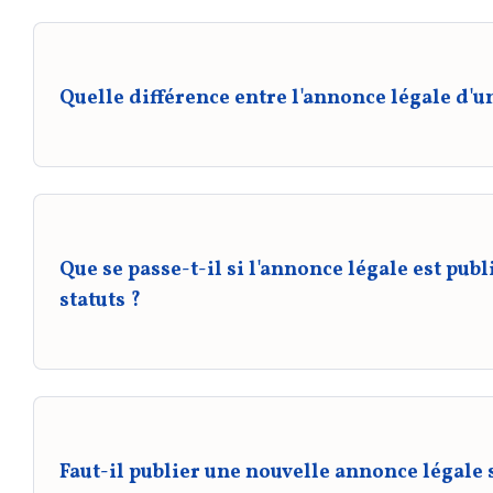
expert-comptable, plateforme comme Pappers Services). C'
l'annonce et règle la publication.
Quelle différence entre l'annonce légale d'u
Le contenu et la démarche sont quasiment identiques : le
social...) sont les mêmes. La différence tient uniquement 
tandis que l'EURL n'en compte qu'un seul, ce qui se tradu
Que se passe-t-il si l'annonce légale est pub
statuts ?
Aucune sanction pénale automatique n'est prévue, mais le
attestation de parution, le dossier déposé au greffe est i
est donc conseillé de publier l'annonce dès que possible 
Faut-il publier une nouvelle annonce légale 