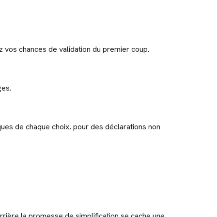
ez vos chances de validation du premier coup.
ges.
iques de chaque choix, pour des déclarations non
rrière la promesse de simplification se cache une